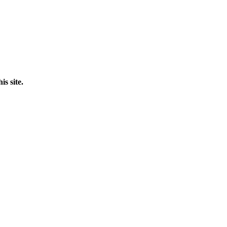
is site.