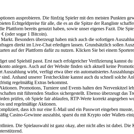
ptionen ausprobieren. Die fünfzig Spieler mit den meisten Punkten gewi
ten Echtgeldpreise für alle, die es an die Spitze der Rangliste schaff
 die Plattform bereits genutzt haben, sowie unser eigenes Fazit. Die Sp
€ (oder sogar 1 Bitcoin).
Markt. Besonders überzeugt haben mich auch die sofortigen Auszahlu
nfragen direkt im Live-Chat erledigen lassen. Grundsätzlich sollen Ausz
tarten auf der Plattform dafür zu nutzen. Klicken Sie bei einem Sporter
dget und Spielstil passt. Erst nach erfolgreicher Verifizierung kannst
konto anlegen. Auch auf der Website finden sich aktuell keine Promoti
 Auszahlung wirbt, verfügt etwa über ein automatisiertes Auszahlungs
ind. Anhand unserer Testcheckliste kannst auch du schnell solche Anbie
fristig regelmäßig Extras bekommst.
tionen. Promotions, Turniere und Events halten den Nervenkitzel leben
schaften mit führenden Studios sichergestellt. Ebenso überzeugt das 
hörden prüfen, ob Spiele fair ablaufen, RTP-Werte korrekt angegeben w
fos und regelmäßige Aktionen.
nkompliziert, dass ich nur eine E-Mail und ein Passwort eingeben musste
äßig Casino-Gewinne auszahlst, sparst du mit Krypto oder Wallets ein
linien. Die Spielauswahl ist ganz okay, aber nicht alles ist dabei. Di
nterstützend.