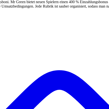
gsboni. Mr Green bietet neuen Spielern einen 400 % Einzahlungsbonus
 Umsatzbedingungen. Jede Rubrik ist sauber organisiert, sodass man na