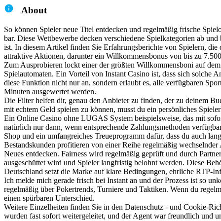
About
So können Spieler neue Titel entdecken und regelmäßig frische Spielo
bar. Diese Wettbewerbe decken verschiedene Spielkategorien ab und bie
ist. In diesem Artikel finden Sie Erfahrungsberichte von Spielern, die
attraktive Aktionen, darunter ein Willkommensbonus von bis zu 7.500 
Zum Ausprobieren lockt einer der größten Willkommensboni auf dem 
Spielautomaten. Ein Vorteil von Instant Casino ist, dass sich solche A
diese Funktion nicht nur an, sondern erlaubt es, alle verfügbaren Spor
Minuten ausgewertet werden.
Die Filter helfen dir, genau den Anbieter zu finden, der zu deinem Bu
mit echtem Geld spielen zu können, musst du ein persönliches Spieler
Ein Online Casino ohne LUGAS System beispielsweise, das mit sofort
natürlich nur dann, wenn entsprechende Zahlungsmethoden verfügbar s
Shop und ein umfangreiches Treueprogramm dafür, dass du auch lang
Bestandskunden profitieren von einer Reihe regelmäßig wechselnder Ak
Neues entdecken. Fairness wird regelmäßig geprüft und durch Partner
ausgeschüttet wird und Spieler langfristig belohnt werden. Diese Be
Deutschland setzt die Marke auf klare Bedingungen, ehrliche RTP-In
Ich melde mich gerade frisch bei Instant an und der Prozess ist so u
regelmäßig über Pokertrends, Turniere und Taktiken. Wenn du regelm
einen spürbaren Unterschied.
Weitere Einzelheiten finden Sie in den Datenschutz - und Cookie-Richt
wurden fast sofort weitergeleitet, und der Agent war freundlich und u